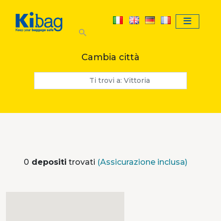
Skip to main content
Cambia città
0
depositi
trovati
(Assicurazione inclusa)